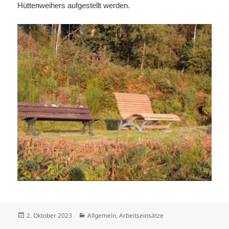
Hüttenweihers aufgestellt werden.
Veröffentlicht
Kategorien
2. Oktober 2023
Allgemein
,
Arbeitseinsätze
am