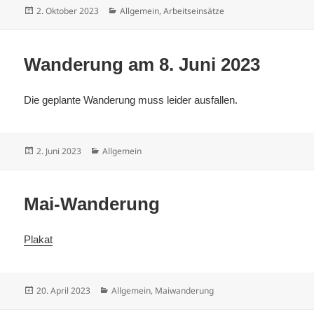
Veröffentlicht
Kategorien
2. Oktober 2023
Allgemein
,
Arbeitseinsätze
am
Wanderung am 8. Juni 2023
Die geplante Wanderung muss leider ausfallen.
Veröffentlicht
Kategorien
2. Juni 2023
Allgemein
am
Mai-Wanderung
Plakat
Veröffentlicht
Kategorien
20. April 2023
Allgemein
,
Maiwanderung
am